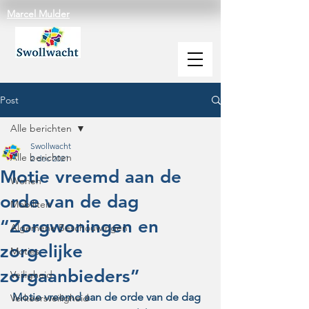
Marcel Mulder
Post
Alle berichten
Swollwacht
Alle berichten
2 dec 2021
Motie vreemd aan de
Wonen
orde van de dag
Mobiliteit
“Zorgwoningen en
Algemene Beschouwingen
zorgelijke
Moties
zorgaanbieders”
Veiligheid
Motie vreemd aan de orde van de dag 
Verkeersveiligheid