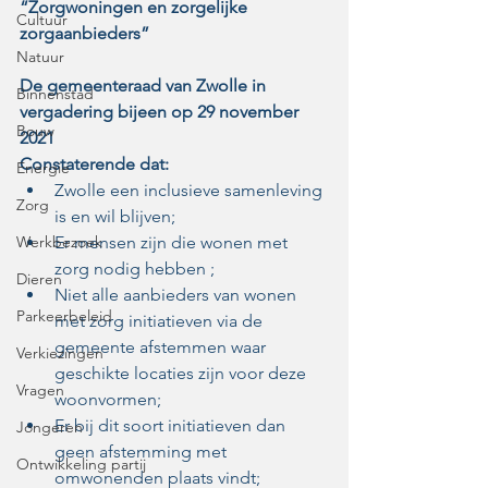
“Zorgwoningen en zorgelijke 
Cultuur
zorgaanbieders”
Natuur
De gemeenteraad van Zwolle in 
Binnenstad
vergadering bijeen op 29 november 
Bouw
2021
Constaterende dat:
Energie
Zwolle een inclusieve samenleving 
Zorg
is en wil blijven;
Werkbezoek
Er mensen zijn die wonen met 
zorg nodig hebben ;
Dieren
Niet alle aanbieders van wonen 
Parkeerbeleid
met zorg initiatieven via de 
gemeente afstemmen waar 
Verkiezingen
geschikte locaties zijn voor deze 
Vragen
woonvormen;
Er bij dit soort initiatieven dan 
Jongeren
geen afstemming met 
Ontwikkeling partij
omwonenden plaats vindt;