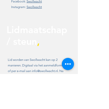
Facebook:
Swollwacht
Instagram:
Swollwacht
Lidmaatschap
/ steun
,
Lid worden van Swollwacht kan op 2
manieren. Digitaal via het aanmeldformulier
of per e-mail aan
info@swollwacht.nl
. Na
ontvangst van uw aanmelding nodigen wij u
uit voor een kennismaking. Het lidmaatschap
kost € 17,50 per kalenderjaar.
Wilt u geen lid worden, maar ons wel
steunen, dan kan dat door u als steunend lid