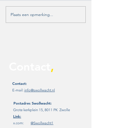
Plaats een opmerking...
Unanieme steun voor
Aanhoudende
motie Swollwacht:
jeugdoverlast in
Zwolle moet nú werk
Holtenbroek
maken van
toekomstbestendige
evenementenvisie
Contact
,
Contact:
E-mail:
info@swollwacht.nl
Postadres
Swollwacht:
Grote kerkplein 15, 8011 PK Zwolle
Link:
x.com:
@Swollwacht1