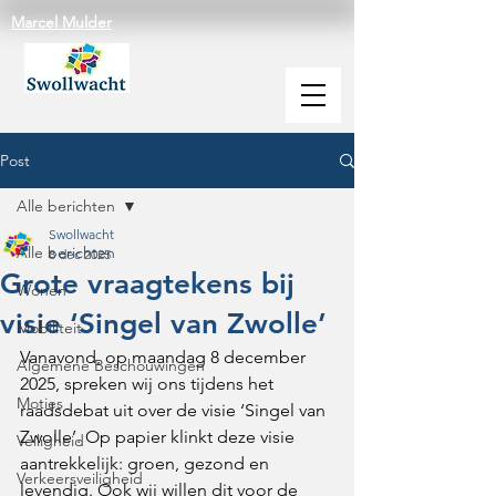
Marcel Mulder
Post
Alle berichten
Swollwacht
Alle berichten
8 dec 2025
Grote vraagtekens bij
Wonen
visie ‘Singel van Zwolle’
Mobiliteit
Vanavond, op maandag 8 december 
Algemene Beschouwingen
2025, spreken wij ons tijdens het 
Moties
raadsdebat uit over de visie ‘Singel van 
Zwolle’. Op papier klinkt deze visie 
Veiligheid
aantrekkelijk: groen, gezond en 
Verkeersveiligheid
levendig. Ook wij willen dit voor de 