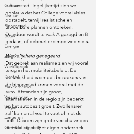
Cultuur
binnenstad. Tegelijkertijd zien we 
opnieuw dat het College vooral visies 
Natuur
opstapelt, terwijl realistische en 
Binnenstad
uitvoerbare plannen ontbreken. 
Daardoor wordt te vaak A gezegd en B 
Bouw
gedaan, of gebeurt er simpelweg niets.
Energie
Werkelijkheid genegeerd
Zorg
Dat gebrek aan realisme zien wij vooral 
Werkbezoek
terug in het mobiliteitsbeleid. De 
Dieren
werkelijkheid is simpel: bezoekers van 
de binnenstad komen vooral met de 
Parkeerbeleid
auto. Afstanden zijn groot, 
Verkiezingen
alternatieven in de regio zijn beperkt 
en het autobezit groeit. Zwollenaren 
Vragen
zelf komen al veel te voet of met de 
Jongeren
fiets. Daarom zijn grote verschuivingen 
Ontwikkeling partij
niet realistisch. Het eigen onderzoek 