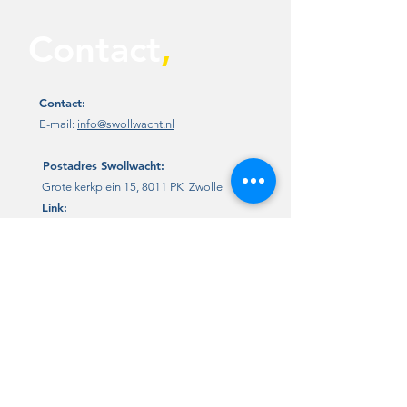
Contact
,
Contact:
E-mail:
info@swollwacht.nl
Postadres
Swollwacht:
Grote kerkplein 15, 8011 PK Zwolle
Link:
x.com:
@Swollwacht1
Facebook:
Swollwacht
Instagram:
Swollwacht
Lidmaatschap
/ steun
,