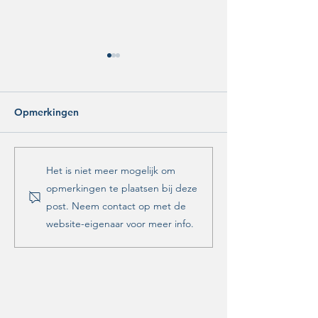
Opmerkingen
Themadebat
Vragen ROP ove
Het is niet meer mogelijk om
Gebiedsvisie Stadsbroek
Noorderkwartie
opmerkingen te plaatsen bij deze
post. Neem contact op met de
website-eigenaar voor meer info.