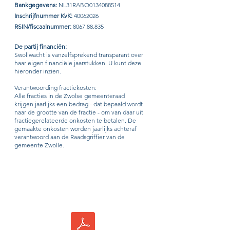
Bankgegevens:
NL31RABO0134088514
Inschrijfnummer KvK:
40062026
RSIN/fiscaalnummer:
8067.88.835
De partij financiën:
Swollwacht is vanzelfsprekend transparant over
haar eigen financiële jaarstukken. U kunt deze
hieronder inzien.
Verantwoording fractiekosten:
Alle fracties in de Zwolse gemeenteraad
krijgen jaarlijks een bedrag - dat bepaald wordt
naar de grootte van de fractie - om van daar uit
fractiegerelateerde onkosten te betalen. De
gemaakte onkosten worden jaarlijks achteraf
verantwoord aan de Raadsgriffier van de
gemeente Zwolle.