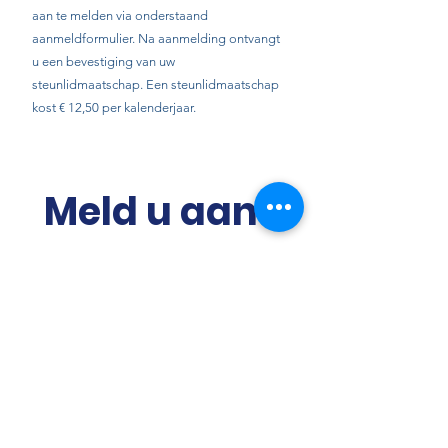
aan te melden via onderstaand
aanmeldformulier. Na aanmelding ontvangt
u een bevestiging van uw
steunlidmaatschap. Een steunlidmaatschap
kost € 12,50 per kalenderjaar.
Meld u aan 
als lid of 
donateur
Voornaam
*
Achternaam
*