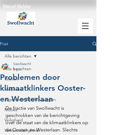
Marcel Mulder
Post
Alle berichten
Swollwacht
Alle berichten
9 jun
Problemen door
Wonen
klimaatklinkers Ooster-
Mobiliteit
en Westerlaan
Algemene Beschouwingen
De fractie van Swollwacht is 
Moties
geschrokken van de berichtgeving 
Veiligheid
over de staat van de klimaatklinkers op 
de Ooster- en Westerlaan. Slechts 
Verkeersveiligheid