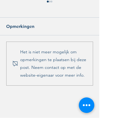
Opmerkingen
Wij gaan voor een
Terugblik them
Het is niet meer mogelijk om
bewust klimaatveiliger
Klimaat en Ener
opmerkingen te plaatsen bij deze
Zwolle!
post. Neem contact op met de
website-eigenaar voor meer info.
Contact
,