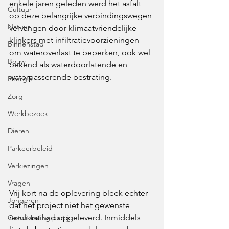
enkele jaren geleden werd het asfalt 
Cultuur
op deze belangrijke verbindingswegen 
Natuur
vervangen door klimaatvriendelijke 
klinkers met infiltratievoorzieningen 
Binnenstad
om wateroverlast te beperken, ook wel 
Bouw
bekend als waterdoorlatende en 
waterpasserende bestrating. 
Energie
Zorg
Werkbezoek
Dieren
Parkeerbeleid
Verkiezingen
Vragen
Vrij kort na de oplevering bleek echter 
Jongeren
dat het project niet het gewenste 
resultaat had opgeleverd. Inmiddels 
Ontwikkeling partij