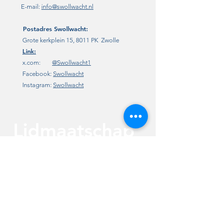
E-mail:
info@swollwacht.nl
Postadres
Swollwacht:
Grote kerkplein 15, 8011 PK Zwolle
Link:
x.com:
@Swollwacht1
Facebook:
Swollwacht
Instagram:
Swollwacht
Lidmaatschap
/ steun
,
Lid worden van Swollwacht kan op 2
manieren. Digitaal via het aanmeldformulier
of per e-mail aan
info@swollwacht.nl
. Na