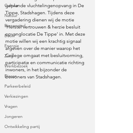
Cultuur
geplande vluchtelingenopvang in De 
Tippe, Stadshagen. Tijdens deze 
Natuur
vergadering dienen wij de motie 
Binnenstad
‘Herstel vertrouwen & herzie besluit 
opvanglocatie De Tippe’ in. Met deze 
Bouw
motie willen wij een krachtig signaal 
Energie
afgeven over de manier waarop het 
College omgaat met besluitvorming, 
Zorg
participatie en communicatie richting 
Werkbezoek
inwoners, in het bijzonder de 
Dieren
bewoners van Stadshagen.
Parkeerbeleid
Verkiezingen
Vragen
Jongeren
Ontwikkeling partij