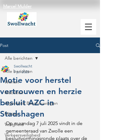
Marcel Mulder
Post
Alle berichten
Swollwacht
Alle berichten
7 jul 2025
Motie voor herstel
Wonen
vertrouwen en herzie
Mobiliteit
besluit AZC in
Algemene Beschouwingen
Stadshagen
Moties
Op maandag 7 juli 2025 vindt in de 
Veiligheid
gemeenteraad van Zwolle een 
Verkeersveiligheid
besluitvormingsronde plaats over de 