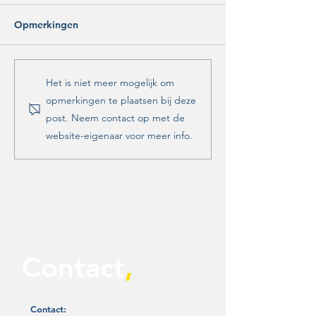
Opmerkingen
Overlast bij de
Opvang voor
Het is niet meer mogelijk om
Milligerplas in
minderjarige
opmerkingen te plaatsen bij deze
Stadshagen
asielzoekers in
post. Neem contact op met de
Hotel Zwolle
website-eigenaar voor meer info.
Contact
,
Contact: