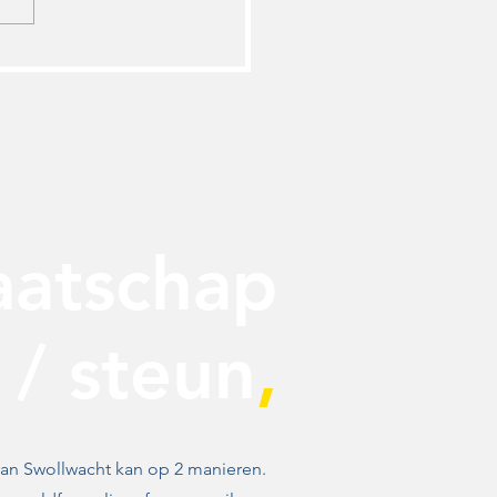
houdende
doverlast in
tenbroek
aatschap
/ steun
,
an Swollwacht kan op 2 manieren.