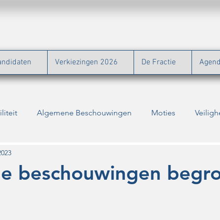
andidaten
Verkiezingen 2026
De Fractie
Agen
liteit
Algemene Beschouwingen
Moties
Veiligh
Natuur
Binnenstad
Bouw
Energie
Zor
2023
e beschouwingen begro
Verkiezingen
Vragen
Jongeren
Ontwikkeling par