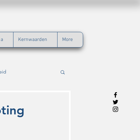
da
Kernwaarden
More
eid
g
Werkbezoek
ting
tij