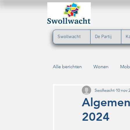
Swollwacht
De Partij
K
Alle berichten
Wonen
Mobi
Verkeersveiligheid
Cultuur
Swollwacht
10 nov 
Algemen
2024
Dieren
Parkeerbeleid