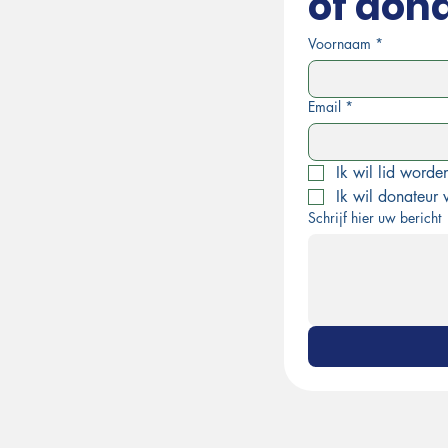
of don
Voornaam
*
Email
*
Ik wil lid word
Ik wil donateur
Schrijf hier uw bericht