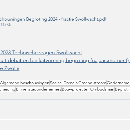
houwingen Begroting 2024 - fractie Swollwacht
.pdf
 112KB
2023 Technische vragen Swollwacht
j het debat en besluitvorming begroting (najaarsmoment)
e Zwolle
Algemene beschouwingen
Sociaal Domein
Groene stroom
Onderneme
cheiding
Binnenstadondernemers
Bouwprojecten
Ombudsman
Begroti