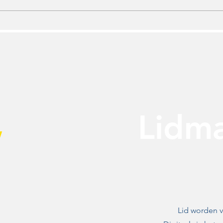
Unanieme steun voor motie
Aan
Swollwacht: Zwolle moet
jeug
nú werk maken van
Hol
toekomstbestendige
evenementenvisie
,
Lidm
Lid worden v