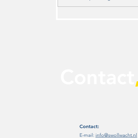
Bewonersavond over
bouwplannen Te
Winkelmarke roept zorgen
op: Swollwacht vraag
College om duidelijkheid
Contact
Contact:
E-mail:
info@swollwacht.nl