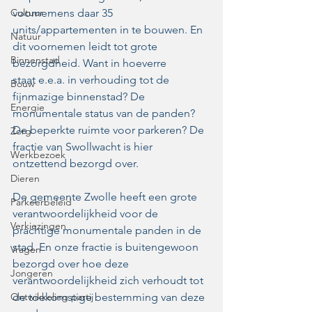
Cultuur
voornemens daar 35 
units/appartementen in te bouwen. En 
Natuur
dit voornemen leidt tot grote 
Binnenstad
bezorgdheid. Want in hoeverre 
staat e.e.a. in verhouding tot de 
Bouw
fijnmazige binnenstad? De 
Energie
monumentale status van de panden? 
De beperkte ruimte voor parkeren? De 
Zorg
fractie van Swollwacht is hier 
Werkbezoek
ontzettend bezorgd over.
Dieren
De gemeente Zwolle heeft een grote 
Parkeerbeleid
verantwoordelijkheid voor de 
Verkiezingen
prachtige monumentale panden in de 
stad. En onze fractie is buitengewoon 
Vragen
bezorgd over hoe deze 
Jongeren
verantwoordelijkheid zich verhoudt tot 
Ontwikkeling partij
de toekomstige bestemming van deze 