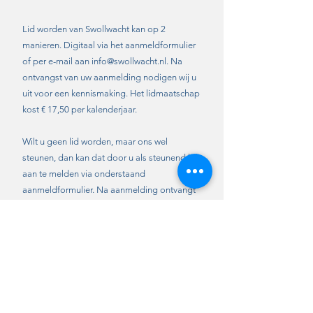
Lid worden van Swollwacht kan op 2
manieren. Digitaal via het aanmeldformulier
of per e-mail aan
info@swollwacht.nl
. Na
ontvangst van uw aanmelding nodigen wij u
uit voor een kennismaking. Het lidmaatschap
kost € 17,50 per kalenderjaar.
Wilt u geen lid worden, maar ons wel
steunen, dan kan dat door u als steunend lid
aan te melden via onderstaand
aanmeldformulier. Na aanmelding ontvangt
u een bevestiging van uw
steunlidmaatschap. Een steunlidmaatschap
kost € 12,50 per kalenderjaar.
Meld u aan 