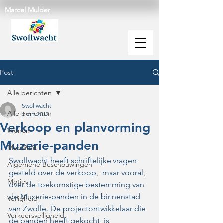
Marcel Mulder
Post
Alle berichten
Swollwacht
Alle berichten
1 mrt 2017
Verkoop en planvorming
Wonen
Muzerie-panden
Mobiliteit
Swollwacht heeft schriftelijke vragen 
Algemene Beschouwingen
gesteld over de verkoop,  maar vooral, 
Moties
over de toekomstige bestemming van 
de Muzerie-panden in de binnenstad 
Veiligheid
van Zwolle. De projectontwikkelaar die 
Verkeersveiligheid
de panden heeft gekocht, is 