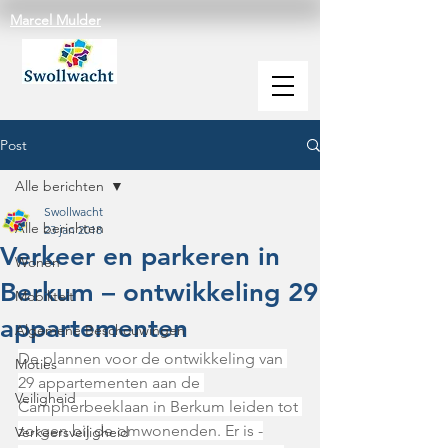
Marcel Mulder
Post
Alle berichten
Swollwacht
Alle berichten
23 jan 2018
Verkeer en parkeren in
Wonen
Berkum – ontwikkeling 29
Mobiliteit
appartementen
Algemene Beschouwingen
De plannen voor de ontwikkeling van 
Moties
29 appartementen aan de 
Veiligheid
Campherbeeklaan in Berkum leiden tot 
zorgen bij de omwonenden. Er is -
Verkeersveiligheid