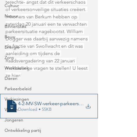
terechte- angst dat dit verkeerschaos 
Cultuur
of verkeersonveilige situaties creëert. 
Natuur
Inwoners van Berkum hebben op 
zaterdag 20 januari een te verwachten 
Binnenstad
parkeersituatie nagebootst. William 
Bouw
Dogger was daarbij aanwezig namens 
de fractie van Swollwacht en dit was 
Energie
aanleiding om tijdens de 
Zorg
Raadsvergadering van 22 januari 
Werkbezoek
mondelinge vragen te stellen! U leest 
ze hier:
Dieren
Parkeerbeleid
Verkiezingen
4-2-MV-SW-verkeer-parkeersituatie-aan-de
Download • 55KB
Vragen
Jongeren
Ontwikkeling partij