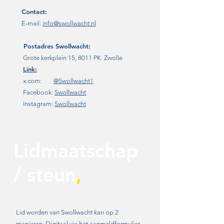
Contact:
E-mail:
info@swollwacht.nl
Postadres
Swollwacht:
Grote kerkplein 15, 8011 PK Zwolle
Link:
x.com:
@Swollwacht1
Facebook:
Swollwacht
Instagram:
Swollwacht
Lidmaatschap
/ steun
,
Lid worden van Swollwacht kan op 2
manieren. Digitaal via het aanmeldformulier