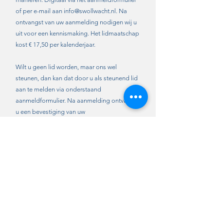
of per e-mail aan
info@swollwacht.nl
. Na
ontvangst van uw aanmelding nodigen wij u
uit voor een kennismaking. Het lidmaatschap
kost € 17,50 per kalenderjaar.
Wilt u geen lid worden, maar ons wel
steunen, dan kan dat door u als steunend lid
aan te melden via onderstaand
aanmeldformulier. Na aanmelding ontvangt
u een bevestiging van uw
steunlidmaatschap. Een steunlidmaatschap
kost € 12,50 per kalenderjaar.
Meld u aan 
als lid of 