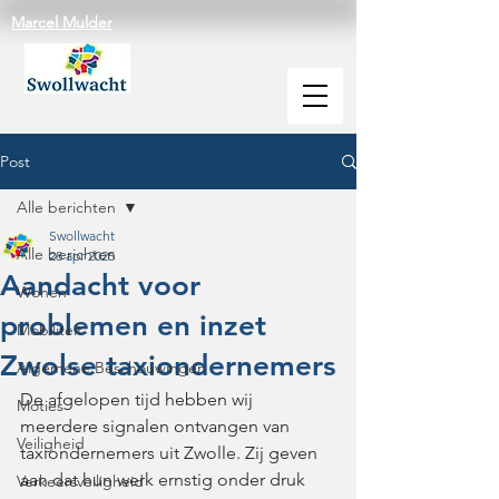
Marcel Mulder
Post
Alle berichten
Swollwacht
Alle berichten
28 apr 2025
Aandacht voor
Wonen
problemen en inzet
Mobiliteit
Zwolse taxiondernemers
Algemene Beschouwingen
De afgelopen tijd hebben wij 
Moties
meerdere signalen ontvangen van 
Veiligheid
taxiondernemers uit Zwolle. Zij geven 
aan dat hun werk ernstig onder druk 
Verkeersveiligheid