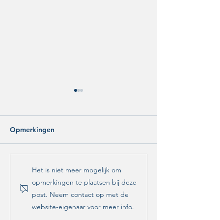
Opmerkingen
Dynamische
Adaptieve
Het is niet meer mogelijk om
Mobiliteitsagenda
Ontwikkelstrat
opmerkingen te plaatsen bij deze
Zwolle 2025-2026
Mobiliteitshubs
post. Neem contact op met de
website-eigenaar voor meer info.