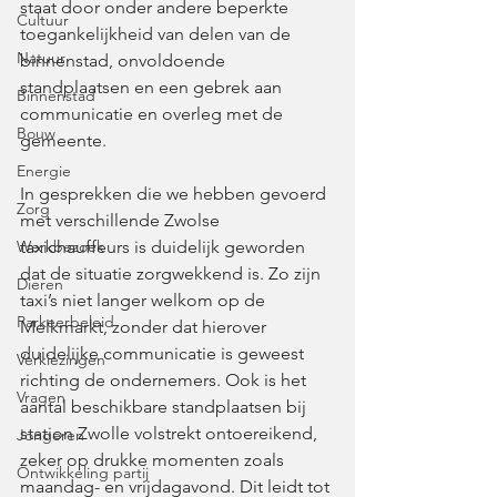
staat door onder andere beperkte 
Cultuur
toegankelijkheid van delen van de 
Natuur
binnenstad, onvoldoende 
standplaatsen en een gebrek aan 
Binnenstad
communicatie en overleg met de 
Bouw
gemeente. 
Energie
In gesprekken die we hebben gevoerd 
Zorg
met verschillende Zwolse 
Werkbezoek
taxichauffeurs is duidelijk geworden 
dat de situatie zorgwekkend is. Zo zijn 
Dieren
taxi’s niet langer welkom op de 
Parkeerbeleid
Melkmarkt, zonder dat hierover 
duidelijke communicatie is geweest 
Verkiezingen
richting de ondernemers. Ook is het 
Vragen
aantal beschikbare standplaatsen bij 
station Zwolle volstrekt ontoereikend, 
Jongeren
zeker op drukke momenten zoals 
Ontwikkeling partij
maandag- en vrijdagavond. Dit leidt tot 