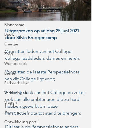
Cultuur
Natuur
Binnenstad
Uitgesproken op vrijdag 25 juni 2021  
Bouw
door Silvia Bruggenkamp
Energie
Voorzitter, leden van het College, 
Zorg
collega raadsleden, dames en heren. 
Werkbezoek
Voorzitter, de laatste Perspectiefnota 
Dieren
van dit College ligt voor;
Parkeerbeleid
Hartelijk dank aan het College en zeker 
Verkiezingen
ook aan alle ambtenaren die zo hard 
Vragen
hebben gewerkt om deze 
Jongeren
Perspectiefnota tot stand te brengen;
Ontwikkeling partij
Dit jaar is de Perspectiefnota anders 