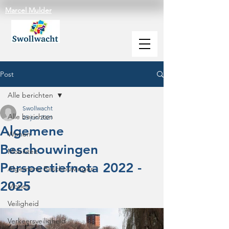
Marcel Mulder
Post
Alle berichten
Swollwacht
Alle berichten
25 jun 2021
Algemene
Wonen
Beschouwingen
Mobiliteit
Perspectiefnota 2022 -
Algemene Beschouwingen
2025
Moties
Veiligheid
Verkeersveiligheid