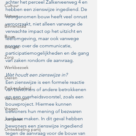
achter het perceel Zalkerveerweg 4 en 
Cultuur
hebben een zienswijze ingediend. De 
Natuur
voorgenomen bouw heeft veel onrust 
veroorzaakt, niet alleen vanwege de 
Binnenstad
verwachte impact op het uitzicht en 
Bouw
leefomgeving, maar ook vanwege 
zorgen over de communicatie, 
Energie
participatiemogelijkheden en de gang 
Zorg
van zaken rondom de aanvraag.  
Werkbezoek
Wat houdt een zienswijze in?
Dieren
Een zienswijze is een formele reactie 
Parkeerbeleid
van bewoners of andere betrokkenen 
op een overheidsvoorstel, zoals een 
Verkiezingen
bouwproject. Hiermee kunnen 
Vragen
bewoners hun mening of bezwaren 
kenbaar maken. In dit geval hebben 
Jongeren
bewoners een zienswijze ingediend 
Ontwikkeling partij
tegen de aanvraag voor de bouw van 