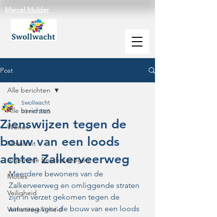
Marcel Mulder
Post
Alle berichten
Swollwacht
Alle berichten
10 mrt 2025
Zienswijzen tegen de
Wonen
bouw van een loods
Mobiliteit
achter Zalkerveerweg
Algemene Beschouwingen
Meerdere bewoners van de 
Moties
Zalkerveerweg en omliggende straten 
Veiligheid
zijn in verzet gekomen tegen de 
aanvraag voor de bouw van een loods 
Verkeersveiligheid