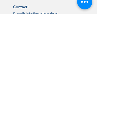
Contact:
E-mail:
info@swollwacht.nl
Postadres
Swollwacht:
Grote kerkplein 15, 8011 PK Zwolle
Link:
x.com:
@Swollwacht1
Facebook:
Swollwacht
Instagram:
Swollwacht
Lidmaatschap
/ steun
,
Lid worden van Swollwacht kan op 2
manieren. Digitaal via het aanmeldformulier