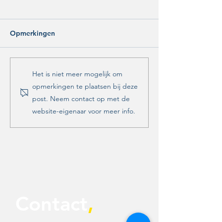
Opmerkingen
Wij gaan voor een
Afvalbeleid faal
Het is niet meer mogelijk om
bewust klimaatveiliger
vervuilt!
opmerkingen te plaatsen bij deze
Zwolle!
post. Neem contact op met de
website-eigenaar voor meer info.
Contact
,