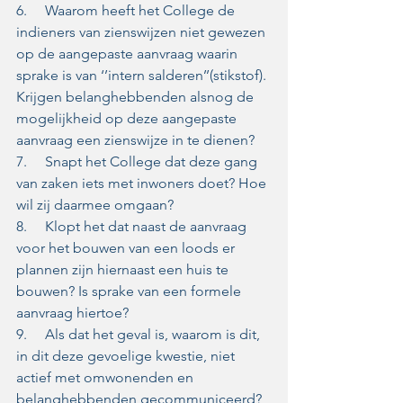
6.     Waarom heeft het College de 
indieners van zienswijzen niet gewezen 
op de aangepaste aanvraag waarin 
sprake is van ‘’intern salderen’’(stikstof). 
Krijgen belanghebbenden alsnog de 
mogelijkheid op deze aangepaste 
aanvraag een zienswijze in te dienen?  
7.     Snapt het College dat deze gang 
van zaken iets met inwoners doet? Hoe 
wil zij daarmee omgaan?  
8.     Klopt het dat naast de aanvraag 
voor het bouwen van een loods er 
plannen zijn hiernaast een huis te 
bouwen? Is sprake van een formele 
aanvraag hiertoe?  
9.     Als dat het geval is, waarom is dit, 
in dit deze gevoelige kwestie, niet 
actief met omwonenden en 
belanghebbenden gecommuniceerd?  