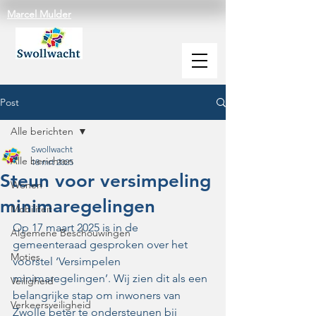
Marcel Mulder
Post
Alle berichten
Swollwacht
Alle berichten
18 mrt 2025
Steun voor versimpeling
Wonen
minimaregelingen
Mobiliteit
Op 17 maart 2025 is in de 
Algemene Beschouwingen
gemeenteraad gesproken over het 
Moties
voorstel ‘Versimpelen
minimaregelingen’. Wij zien dit als een 
Veiligheid
belangrijke stap om inwoners van 
Verkeersveiligheid
Zwolle beter te ondersteunen bij 