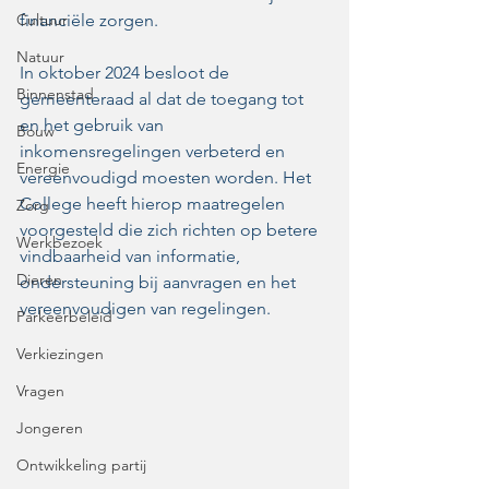
Cultuur
financiële zorgen.
Natuur
In oktober 2024 besloot de 
Binnenstad
gemeenteraad al dat de toegang tot 
en het gebruik van 
Bouw
inkomensregelingen verbeterd en 
Energie
vereenvoudigd moesten worden. Het 
College heeft hierop maatregelen 
Zorg
voorgesteld die zich richten op betere 
Werkbezoek
vindbaarheid van informatie, 
Dieren
ondersteuning bij aanvragen en het 
vereenvoudigen van regelingen.
Parkeerbeleid
Verkiezingen
Vragen
Jongeren
Ontwikkeling partij