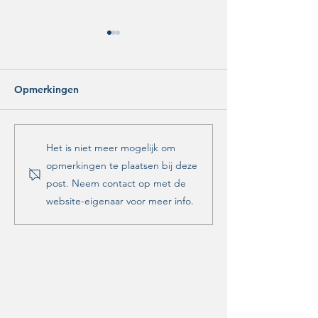
Opmerkingen
Referendum geëist over
Is Zwolle klaar 
Het is niet meer mogelijk om
omstreden parkeerbeleid
noodsituatie?
opmerkingen te plaatsen bij deze
post. Neem contact op met de
website-eigenaar voor meer info.