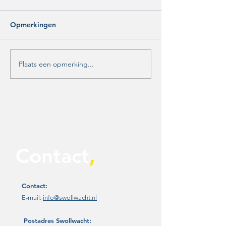
Opmerkingen
Plaats een opmerking...
Unanieme steun voor
Aanhoudende
motie Swollwacht:
jeugdoverlast in
Zwolle moet nú werk
Holtenbroek
maken van
toekomstbestendige
evenementenvisie
Contact
,
Contact:
E-mail:
info@swollwacht.nl
Postadres
Swollwacht: