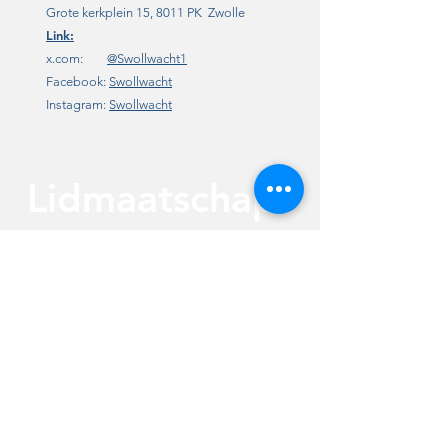
Grote kerkplein 15, 8011 PK Zwolle
Link:
x.com:
@Swollwacht1
Facebook:
Swollwacht
Instagram:
Swollwacht
Lidmaatschap
/ steun
,
Lid worden van Swollwacht kan op 2
manieren. Digitaal via het aanmeldformulier
of per e-mail aan
info@swollwacht.nl
. Na
ontvangst van uw aanmelding nodigen wij u
uit voor een kennismaking. Het lidmaatschap
kost € 17,50 per kalenderjaar.