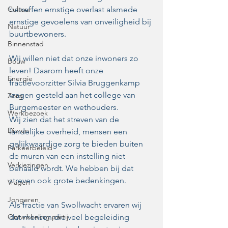
Cultuur
betreffen ernstige overlast alsmede 
ernstige gevoelens van onveiligheid bij 
Natuur
buurtbewoners. 
Binnenstad
Wij willen niet dat onze inwoners zo 
Bouw
leven! Daarom heeft onze 
Energie
fractievoorzitter Silvia Bruggenkamp 
vragen gesteld aan het college van 
Zorg
Burgemeester en wethouders.
Werkbezoek
Wij zien dat het streven van de 
Dieren
landelijke overheid, mensen een 
gelijkwaardige zorg te bieden buiten 
Parkeerbeleid
de muren van een instelling niet 
Verkiezingen
behaald wordt. We hebben bij dat 
streven ook grote bedenkingen. 
Vragen
Jongeren
Als fractie van Swollwacht ervaren wij 
Ontwikkeling partij
dat mensen die veel begeleiding 