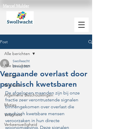
Marcel Mulder
Post
Alle berichten
Swollwacht
Alle berichten
25 aug 2021
Vergaande overlast door
Wonen
psychisch kwetsbaren
Mobiliteit
De afgelopen maanden zijn bij onze 
Algemene Beschouwingen
fractie zeer verontrustende signalen 
Moties
binnengekomen over overlast die 
psychisch kwetsbare mensen 
Veiligheid
veroorzaken in hun directe 
Verkeersveiligheid
woonomgeving. Deze signalen 