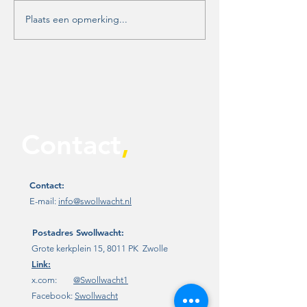
Plaats een opmerking...
Unanieme steun voor
Aanhoudende
motie Swollwacht:
jeugdoverlast in
Zwolle moet nú werk
Holtenbroek
maken van
toekomstbestendige
evenementenvisie
Contact
,
Contact:
E-mail:
info@swollwacht.nl
Postadres
Swollwacht:
Grote kerkplein 15, 8011 PK Zwolle
Link:
x.com:
@Swollwacht1
Facebook:
Swollwacht