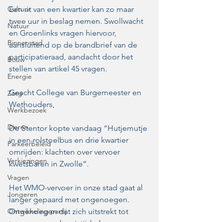
Cultuur
Een rit van een kwartier kan zo maar 
twee uur in beslag nemen. Swollwacht 
Natuur
en Groenlinks vragen hiervoor, 
Binnenstad
aansluitend op de brandbrief van de 
participatieraad, aandacht door het 
Bouw
stellen van artikel 45 vragen.  
Energie
Geacht College van Burgemeester en 
Zorg
Wethouders,
Werkbezoek
Dieren
De Stentor kopte vandaag “Hutjemutje 
in een rolstoelbus en drie kwartier 
Parkeerbeleid
omrijden: klachten over vervoer 
Verkiezingen
kwetsbaren in Zwolle”.
Vragen
Het WMO-vervoer in onze stad gaat al 
Jongeren
langer gepaard met ongenoegen. 
Ontwikkeling partij
Ongenoegen dat zich uitstrekt tot 