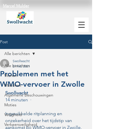
Marcel Mulder
Post
Alle berichten
Swollwacht
Alle berichten
27 feb 2021
Problemen met het
Wonen
WMO-vervoer in Zwolle
Mobiliteit
Swollwacht
Algemene Beschouwingen
14 minuten
  · 
Moties
Ingewikkelde ritplanning en 
Veiligheid
onzekerheid over het tijdstip van 
Verkeersveiligheid
aankomst bij WMO-vervoer in 
Zwolle
. 