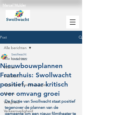
Marcel Mulder
Post
Alle berichten
Swollwacht
Alle berichten
13 dec 2022
Nieuwbouwplannen
Wonen
Fraterhuis: Swollwacht
Mobiliteit
positief, maar kritisch
Algemene Beschouwingen
over omvang groei
Moties
De fractie van Swollwacht staat positief 
Veiligheid
tegenover de plannen van de 
Verkeersveiligheid
gemeente om een nieuw filmtheater te 