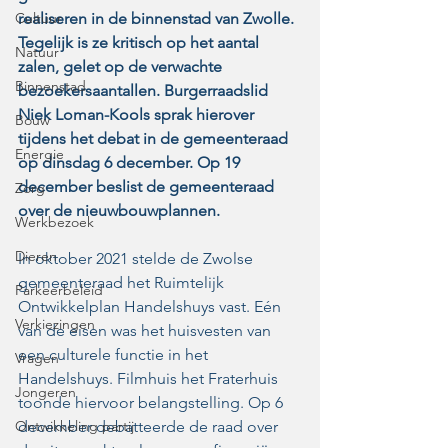
Cultuur
realiseren in de binnenstad van Zwolle. 
Tegelijk is ze kritisch op het aantal 
Natuur
zalen, gelet op de verwachte 
Binnenstad
bezoekersaantallen. Burgerraadslid 
Niek Loman-Kools sprak hierover 
Bouw
tijdens het debat in de gemeenteraad 
Energie
op dinsdag 6 december. Op 19 
december beslist de gemeenteraad 
Zorg
over de nieuwbouwplannen. 
Werkbezoek
Dieren
In oktober 2021 stelde de Zwolse 
gemeenteraad het Ruimtelijk 
Parkeerbeleid
Ontwikkelplan Handelshuys vast. Eén 
Verkiezingen
van de eisen was het huisvesten van 
een culturele functie in het 
Vragen
Handelshuys. Filmhuis het Fraterhuis 
Jongeren
toonde hiervoor belangstelling. Op 6 
Ontwikkeling partij
december debatteerde de raad over 