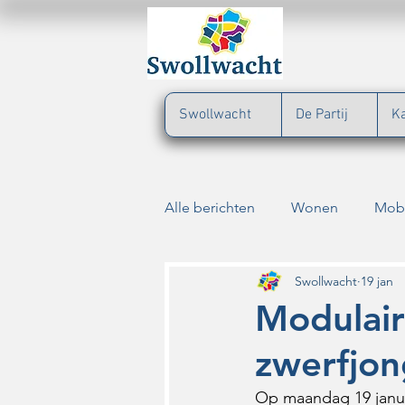
Swollwacht
De Partij
K
Alle berichten
Wonen
Mobi
Verkeersveiligheid
Cultuur
Swollwacht
19 jan
Modulair
zwerfjo
Dieren
Parkeerbeleid
Op maandag 19 janua