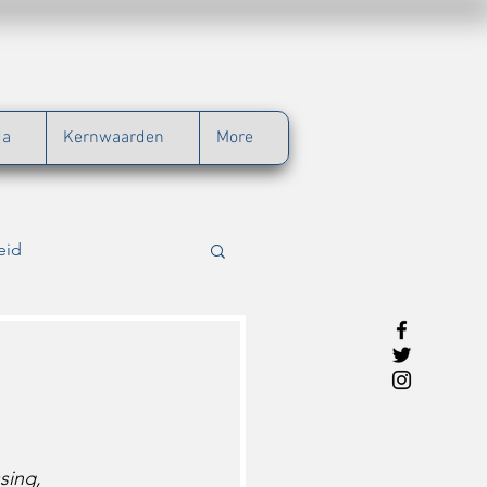
da
Kernwaarden
More
eid
g
Werkbezoek
tij
sing, 