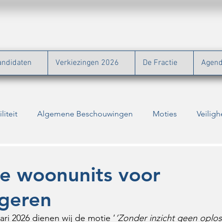
andidaten
Verkiezingen 2026
De Fractie
Agen
liteit
Algemene Beschouwingen
Moties
Veiligh
Natuur
Binnenstad
Bouw
Energie
Zor
e woonunits voor
ngeren
Verkiezingen
Vragen
Jongeren
Ontwikkeling par
ri 2026 dienen wij de motie ‘
’Zonder inzicht geen oplos