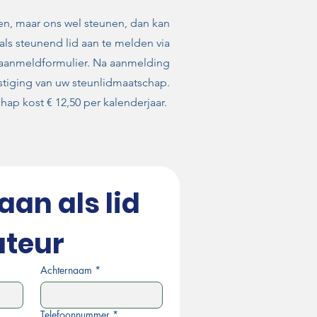
en, maar ons wel steunen, dan kan
als steunend lid aan te melden via
aanmeldformulier. Na aanmelding
stiging van uw steunlidmaatschap.
hap kost € 12,50 per kalenderjaar.
aan als lid 
ateur
Achternaam
*
Telefoonnummer
*