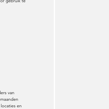
or gebruik te 
ers van 
s maanden 
locaties en 