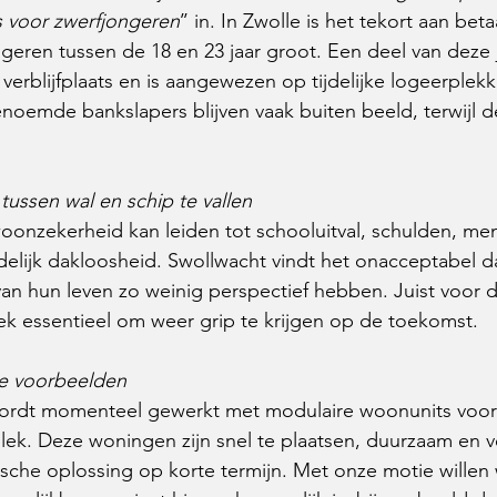
 voor zwerfjongeren
’’ in. In Zwolle is het tekort aan bet
eren tussen de 18 en 23 jaar groot. Een deel van deze 
verblijfplaats en is aangewezen op tijdelijke logeerplekk
enoemde bankslapers blijven vaak buiten beeld, terwijl 
tussen wal en schip te vallen
onzekerheid kan leiden tot schooluitval, schulden, men
elijk dakloosheid. Swollwacht vindt het onacceptabel da
an hun leven zo weinig perspectief hebben. Juist voor d
k essentieel om weer grip te krijgen op de toekomst.
le voorbeelden
ordt momenteel gewerkt met modulaire woonunits voor
k. Deze woningen zijn snel te plaatsen, duurzaam en ve
sche oplossing op korte termijn. Met onze motie willen 