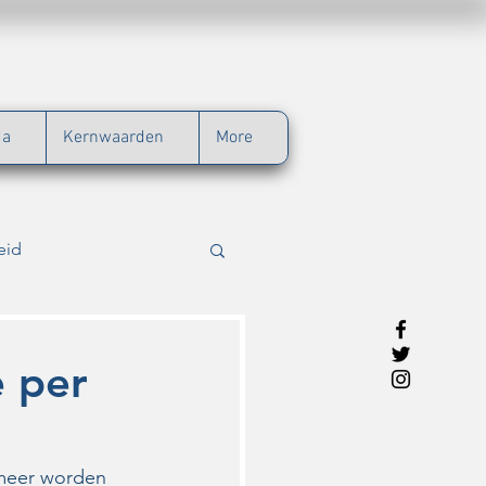
da
Kernwaarden
More
eid
g
Werkbezoek
e per
tij
 meer worden 