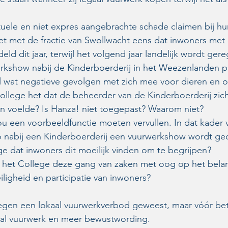
tuele en niet expres aangebrachte schade claimen bij hu
et met de fractie van Swollwacht eens dat inwoners met e
d dit jaar, terwijl het volgend jaar landelijk wordt ger
erkshow nabij de Kinderboerderij in het Weezenlanden p
l wat negatieve gevolgen met zich mee voor dieren en
ollege het dat de beheerder van de Kinderboerderij zich
en voelde? Is Hanza! niet toegepast? Waarom niet?
 een voorbeeldfunctie moeten vervullen. In dat kader 
o nabij een Kinderboerderij een vuurwerkshow wordt ge
ge dat inwoners dit moeilijk vinden om te begrijpen?
het College deze gang van zaken met oog op het bela
eiligheid en participatie van inwoners?
 tegen een lokaal vuurwerkverbod geweest, maar vóór be
aal vuurwerk en meer bewustwording.