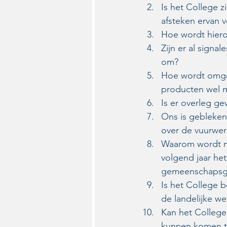
Is het College z
afsteken ervan v
Hoe wordt hier
Zijn er al signa
om?
Hoe wordt omgeg
producten wel m
Is er overleg g
Ons is gebleken
over de vuurwe
Waarom wordt nu
volgend jaar het
gemeenschapsge
Is het College be
de landelijke w
Kan het College
kunnen komen te 