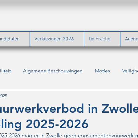
andidaten
Verkiezingen 2026
De Fractie
Agen
liteit
Algemene Beschouwingen
Moties
Veiligh
Natuur
Binnenstad
Bouw
Energie
Zor
2025
uurwerkverbod in Zwoll
eling 2025-2026
Verkiezingen
Vragen
Jongeren
Ontwikkeling par
 2025-2026 mag er in Zwolle geen consumentenvuurwerk