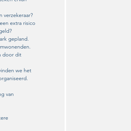
n verzekeraar?
en extra risico 
egeld?
ark gepland. 
 omwonenden. 
 door dit 
vinden we het 
organiseerd. 
ng van 
tere 