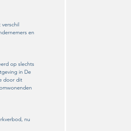
verschil 
ondernemers en 
erd op slechts 
tgeving in De 
e door dit 
n, omwonenden 
rkverbod, nu 