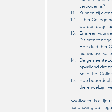
verboden is?
Kunnen zij even
Is het College h
worden opgezadel
Er is een vuurw
Dit brengt noga
Hoe duidt het C
nieuws overvall
De gemeente zou
opvallend dat z
Snapt het Colle
Hoe beoordeelt 
dierenwelzijn, v
Swollwacht is altijd
handhaving op illeg