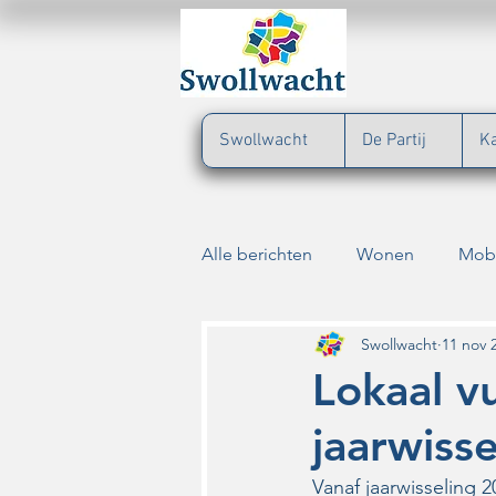
Swollwacht
De Partij
K
Alle berichten
Wonen
Mobi
Verkeersveiligheid
Cultuur
Swollwacht
11 nov 
Lokaal v
jaarwiss
Dieren
Parkeerbeleid
Vanaf jaarwisseling