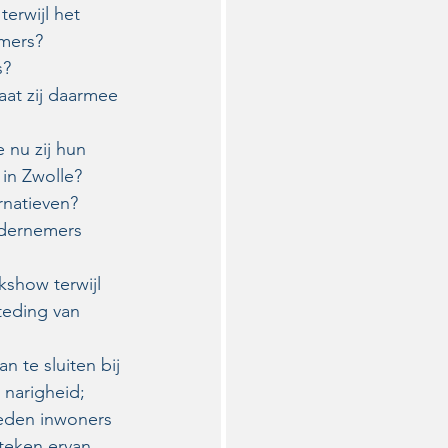
erwijl het 
emers?
s?
aat zij daarmee 
nu zij hun 
in Zwolle?
rnatieven?
ndernemers 
show terwijl 
teding van 
n te sluiten bij 
 narigheid;
heden inwoners 
teken ervan 