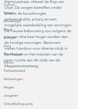
Heinsiusstraat, oftewel de Kop van 
Cultuur
Oost. De zorgen betreffen onder 
Natuur
andere de bouwhoogte, 
verkeersdrukte, privacy en een 
Binnenstad
mogelijke waardedaling van woningen. 
Bouw
De nieuwe bebouwing zou volgens de 
plannen drie keer hoger worden dan 
Energie
de huidige woningen. Bewoners 
Zorg
vrezen hierdoor voor directe inkijk in 
Werkbezoek
hun huizen en het insluiten van de 
open ruimte aan de zijde van de 
Dieren
Meppelerstraatweg. 
Parkeerbeleid
Verkiezingen
Vragen
Jongeren
Ontwikkeling partij