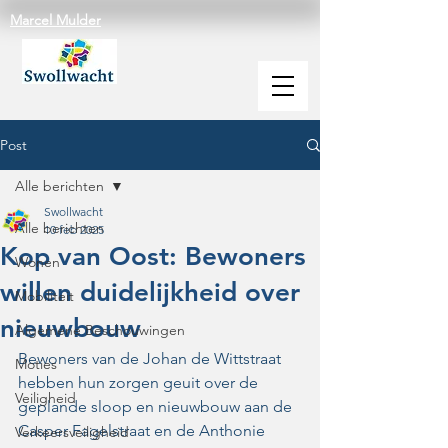
Marcel Mulder
Post
Alle berichten
Swollwacht
Alle berichten
10 feb 2025
Kop van Oost: Bewoners
Wonen
willen duidelijkheid over
Mobiliteit
nieuwbouw
Algemene Beschouwingen
Bewoners van de Johan de Wittstraat 
Moties
hebben hun zorgen geuit over de 
Veiligheid
geplande sloop en nieuwbouw aan de 
Casper Fagelstraat en de Anthonie 
Verkeersveiligheid