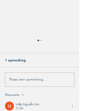
1 opmerking
Plaats een opmerking...
Betaald parkeren in heel
Raadsdebat ove
Zwolle: Slecht plan!
Dorpsplan Wij
Nieuwste
Hiệp Nguyễn Văn
21 jan