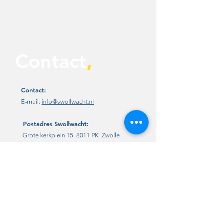
Contact
,
Contact:
E-mail:
info@swollwacht.nl
Postadres
Swollwacht:
Grote kerkplein 15, 8011 PK Zwolle
Link:
x.com:
@Swollwacht1
Facebook:
Swollwacht
Instagram:
Swollwacht