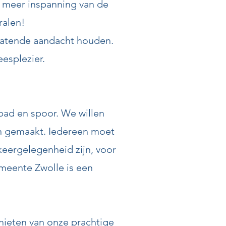
t meer inspanning van de
ralen!
flatende aandacht houden.
eesplezier.
pad en spoor. We willen
 in gemaakt. Iedereen moet
keergelegenheid zijn, voor
emeente Zwolle is een
nieten van onze prachtige