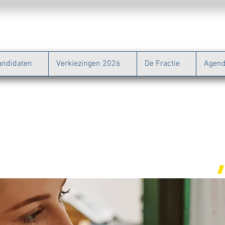
andidaten
Verkiezingen 2026
De Fractie
Agen
dernemend en
ijzend Zwolle