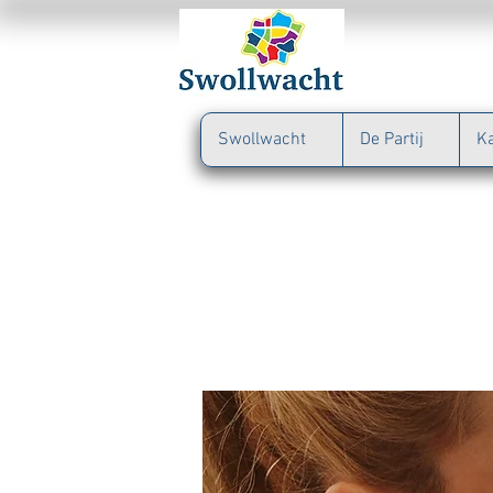
Swollwacht
De Partij
K
6. On
onderw