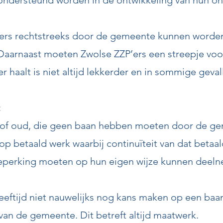
 ondersteund worden in de ontwikkeling van hun 
P’ers rechtstreeks door de gemeente kunnen worden
 Daarnaast moeten Zwolse ZZP’ers een streepje voo
er haalt is niet altijd lekkerder en in sommige geva
:
 of oud, die geen baan hebben moeten door de 
p betaald werk waarbij continuïteit van dat betaal
perking moeten op hun eigen wijze kunnen deeln
eftijd niet nauwelijks nog kans maken op een ba
an de gemeente. Dit betreft altijd maatwerk.