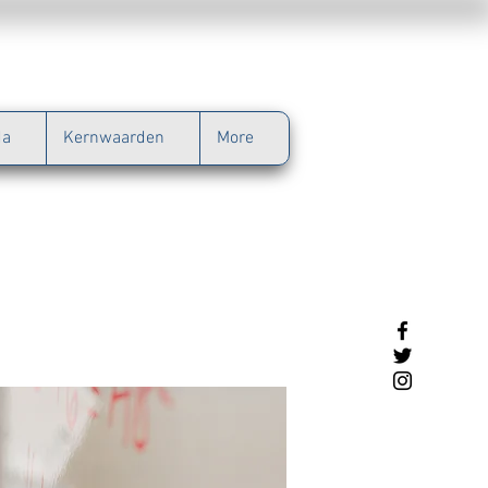
da
Kernwaarden
More
,