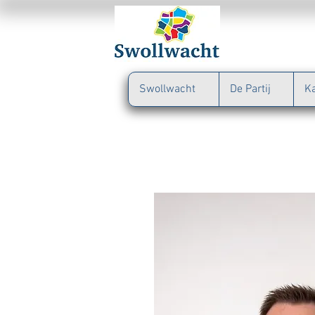
Swollwacht
De Partij
K
6. John