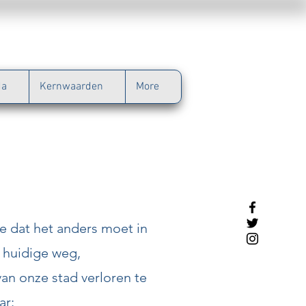
da
Kernwaarden
More
zie dat het anders moet in
 huidige weg,
van onze stad verloren te
ar: