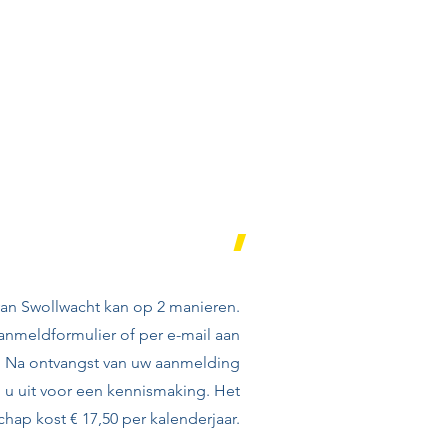
aatschap
/ steun
,
an Swollwacht kan op 2 manieren.
aanmeldformulier of per e-mail aan
. Na ontvangst van uw aanmelding
 u uit voor een kennismaking. Het
chap kost € 17,50 per kalenderjaar.