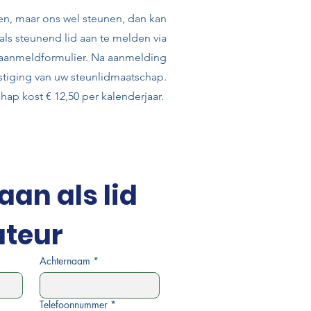
en, maar ons wel steunen, dan kan
als steunend lid aan te melden via
aanmeldformulier. Na aanmelding
stiging van uw steunlidmaatschap.
hap kost € 12,50 per kalenderjaar.
aan als lid 
ateur
Achternaam
*
Telefoonnummer
*