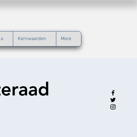
da
Kernwaarden
More
teraad